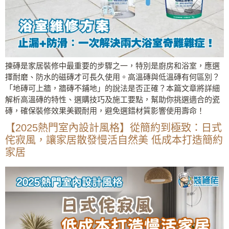
揀磚是家居裝修中最重要的步驟之一，特別是廚房和浴室，應選
擇耐磨、防水的磁磚才可長久使用。高溫磚與低溫磚有何區別？
「地磚可上牆，牆磚不鋪地」的說法是否正確？本篇文章將詳細
解析高溫磚的特性、選購技巧及施工要點，幫助你挑選適合的瓷
磚，確保裝修效果美觀耐用，避免選錯材質影響使用壽命！
【2025熱門室內設計風格】從簡約到極致：日式
侘寂風，讓家居散發慢活自然美 低成本打造簡約
家居