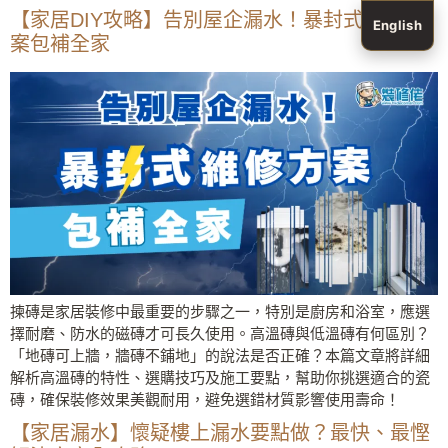
【家居DIY攻略】告別屋企漏水！暴封式維修方
English
案包補全家
揀磚是家居裝修中最重要的步驟之一，特別是廚房和浴室，應選
擇耐磨、防水的磁磚才可長久使用。高溫磚與低溫磚有何區別？
「地磚可上牆，牆磚不鋪地」的說法是否正確？本篇文章將詳細
解析高溫磚的特性、選購技巧及施工要點，幫助你挑選適合的瓷
磚，確保裝修效果美觀耐用，避免選錯材質影響使用壽命！
【家居漏水】懷疑樓上漏水要點做？最快、最慳