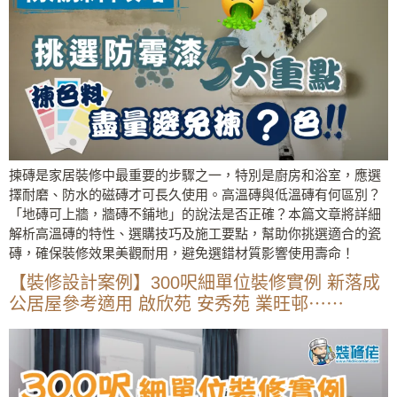
揀磚是家居裝修中最重要的步驟之一，特別是廚房和浴室，應選
擇耐磨、防水的磁磚才可長久使用。高溫磚與低溫磚有何區別？
「地磚可上牆，牆磚不鋪地」的說法是否正確？本篇文章將詳細
解析高溫磚的特性、選購技巧及施工要點，幫助你挑選適合的瓷
磚，確保裝修效果美觀耐用，避免選錯材質影響使用壽命！
【裝修設計案例】300呎細單位裝修實例 新落成
公居屋參考適用 啟欣苑 安秀苑 業旺邨⋯⋯