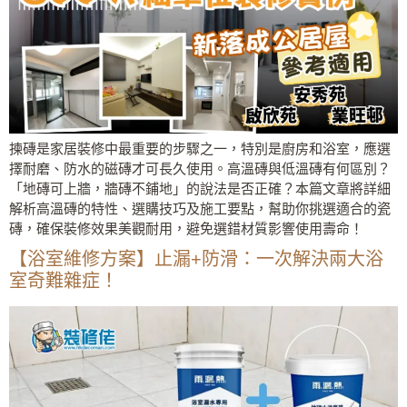
揀磚是家居裝修中最重要的步驟之一，特別是廚房和浴室，應選
擇耐磨、防水的磁磚才可長久使用。高溫磚與低溫磚有何區別？
「地磚可上牆，牆磚不鋪地」的說法是否正確？本篇文章將詳細
解析高溫磚的特性、選購技巧及施工要點，幫助你挑選適合的瓷
磚，確保裝修效果美觀耐用，避免選錯材質影響使用壽命！
【浴室維修方案】止漏+防滑：一次解決兩大浴
室奇難雜症！