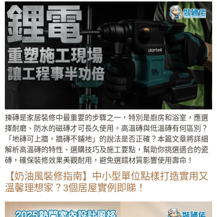
揀磚是家居裝修中最重要的步驟之一，特別是廚房和浴室，應選
擇耐磨、防水的磁磚才可長久使用。高溫磚與低溫磚有何區別？
「地磚可上牆，牆磚不鋪地」的說法是否正確？本篇文章將詳細
解析高溫磚的特性、選購技巧及施工要點，幫助你挑選適合的瓷
磚，確保裝修效果美觀耐用，避免選錯材質影響使用壽命！
【奶油風裝修指南】中小型單位點樣打造實用又
溫馨理想家？3個居屋實例即睇！