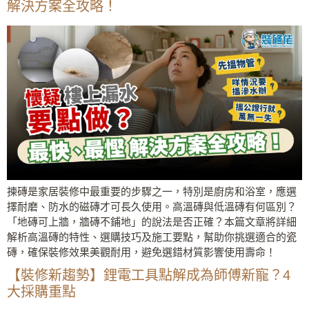
解決方案全攻略！
揀磚是家居裝修中最重要的步驟之一，特別是廚房和浴室，應選
擇耐磨、防水的磁磚才可長久使用。高溫磚與低溫磚有何區別？
「地磚可上牆，牆磚不鋪地」的說法是否正確？本篇文章將詳細
解析高溫磚的特性、選購技巧及施工要點，幫助你挑選適合的瓷
磚，確保裝修效果美觀耐用，避免選錯材質影響使用壽命！
【裝修新趨勢】鋰電工具點解成為師傅新寵？4
大採購重點