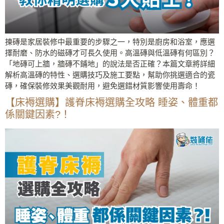
揀磚是家居裝修中最重要的步驟之一，特別是廚房和浴室，應選
擇耐磨、防水的磁磚才可長久使用。高溫磚與低溫磚有何區別？
「地磚可上牆，牆磚不鋪地」的說法是否正確？本篇文章將詳細
解析高溫磚的特性、選購技巧及施工要點，幫助你挑選適合的瓷
磚，確保裝修效果美觀耐用，避免選錯材質影響使用壽命！
【床褥選購】護脊床褥選購全攻略 睡姿、體重都
係關鍵因素?！