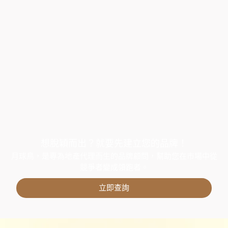
想脫穎而出？就要先建立您的品牌！
月球鳥，是專為地產代理而生的品牌顧問，幫助您在市場中從
競爭者變成領跑者。
立即查詢