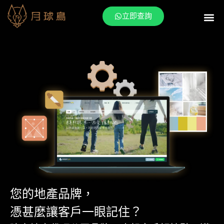
立即查詢
月球鳥產品
月球鳥服務
地產吸客攻
客戶成功案
月球鳥 Bl
傳媒報
關於月球鳥
您的地產品牌，
憑甚麼讓客戶一眼記住？