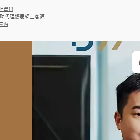
營銷​
 助代理擴展網上客源
來源