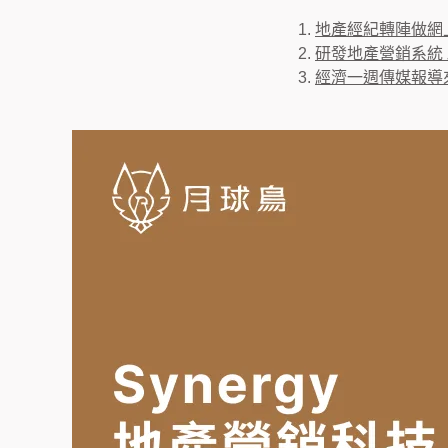
地產經紀轉陣做網上
研發地產營銷系統
經濟一週傳媒報導