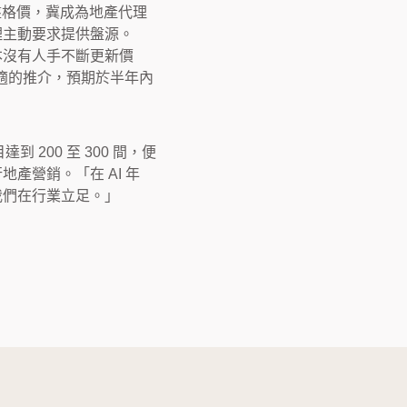
樓盤格價，冀成為地產代理
代理主動要求提供盤源。
根本沒有人手不斷更新價
合適的推介，預期於半年內
200 至 300 間，便
地產營銷。「在 AI 年
我們在行業立足。」