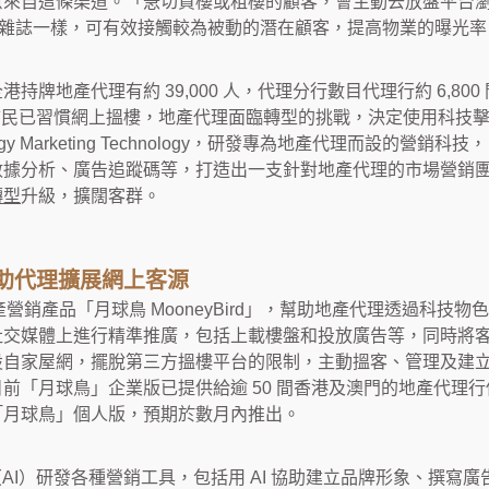
意來自這條渠道。「急切買樓或租樓的顧客，會主動去放盤平台
生活娛樂雜誌一樣，可有效接觸較為被動的潛在顧客，提高物業的曝光
持牌地產代理有約 39,000 人，代理分行數目代理行約 6,80
現時市民已習慣網上搵樓，地產代理面臨轉型的挑戰，決定使用科技
y Marketing Technology
，研發專為地產代理而設的營銷科技，
數據分析、廣告追蹤碼等，打造出一支針對地產代理的市場營銷
轉型
升級，擴闊客群。
助代理擴展網上客源
出地產營銷產品「月球鳥 MooneyBird」，幫助地產代理透過科
社交媒體上進行精準推廣，包括上載樓盤和投放廣告等，同時將
設自家屋網，擺脫第三方搵樓平台的限制，主動搵客、管理及建
前「月球鳥」企業版已提供給逾 50 間香港及澳門的地產代理
「月球鳥」個人版，預期於數月內推出。
智能（AI）研發各種營銷工具，包括用 AI 協助建立品牌形象、撰