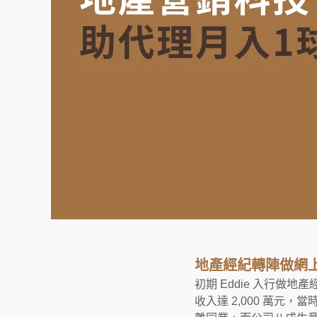
地產經紀轉陣做網
初期 Eddie 入行做
收入達 2,000 萬元，