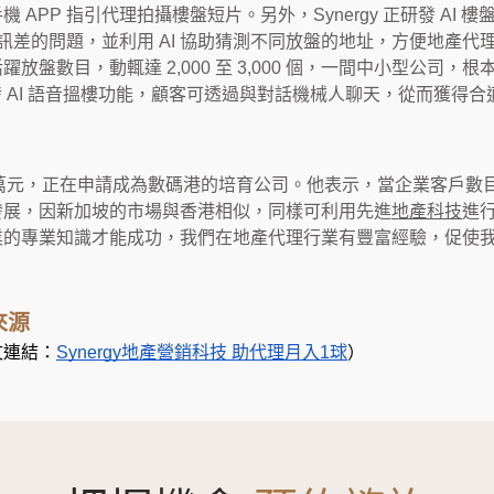
 APP 指引代理拍攝樓盤短片。另外，Synergy 正研發 AI 
解決資訊差的問題，並利用 AI 協助猜測不同放盤的地址，方便地產
放盤數目，動輒達 2,000 至 3,000 個，一間中小型公司，
研開發 AI 語音搵樓功能，顧客可透過與對話機械人聊天，從而獲得
 萬元，正在申請成為數碼港的培育公司。他表示，當企業客戶數目達到 
發展，因新加坡的市場與香港相似，同樣可利用先進
地產科技
進行
業的專業知識才能成功，我們在地產代理行業有豐富經驗，促使
來源
文連結：
Synergy地產營銷科技 助代理月入1球
）