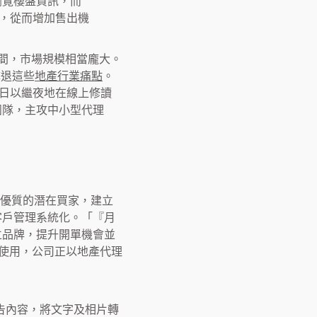
瀏覽樓盤資訊，而
率，從而增加售出機
0 間，市場規模相當龐大。
擊退這些
地產行業痛點
。
日以繼夜地在線上修讀
團隊，主攻中小型代理
技物色優質的潛在買家，建立
客戶管理系統化。「『月
立品牌，提升開單機會並
行使用，公司正以地產代理
寫廣告內容，將文字及相片轉