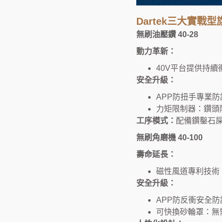
Dartek三大實戰
無刷油壓鑽 40-28
動力革新：
40V平台提供持續
安全升級：
APP防扭手專業
力矩限制器：鑽頭
工序模式：
配備鑽鑿石
無刷角磨機 40-100
壽命延長：
磁性風道專利技術
安全升級：
APP防反衝安全
可快換砂輪罩：無