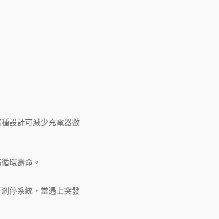
這種設計可減少充電器數
高循環壽命。
子剎停系統，當遇上突發