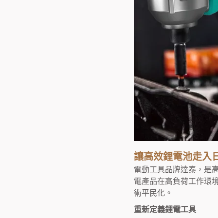
讓高效鋰電池走入
電動工具品牌
達泰
，是
電產品在高負荷工作環
術平民化。
重新定義鋰電工具