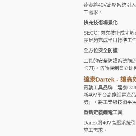
達泰
將40V高壓系統引
工需求。
快充技術場景化
SECCT閃充技術成功
充足夠完成半日標準工
全方位安全防護
工具的安全防護系統能即
卡刀)，防護機制會立即
達泰Dartek - 
電動工具品牌「
達泰Dart
新40V平台高能鋰電產
勢」，將工業級技術平
重新定義鋰電工具
Dartek
將40V高壓系統
施工需求。