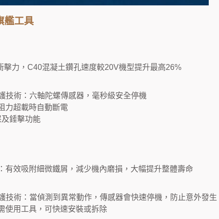
型旗艦工具
衝擊力，C40混凝土鑽孔速度較20V機型提升最高26%
防護技術：六軸陀螺傳感器，毫秒級安全停機
阻力超載時自動斷電
屎及錘擊功能
：有效吸附細微鐵屑，減少機內磨損，大幅提升整體壽命
防護技術：當偵測到異常動作，傳感器會快速停機，防止意外發生
需使用工具，可快速安裝或拆除