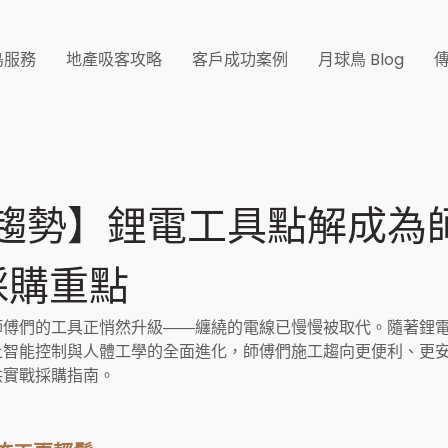
鳥服務
地產吸客攻略
客戶成功案例
月球鳥 Blog
趨勢】鋰電工具點解成為
採購重點
師傅們的工具正悄然升級——纏繞的電線已慢慢被取代。隨著鋰
上智能控制與人體工學的全面進化，師傅們施工趨向更便利、更
供實戰採購指南。