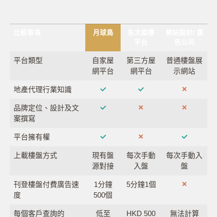
比較事項
月球鳥
各大揾樓
網站設計/ 廣
平台
告公司
平台類型
自家屋
第三方屋
普通樓盤展
網平台
網平台
示網站
地產代理行業知識
品牌定位、設計及文
案撰寫
平台擁有權
上載樓盤方式
現有盤
每次手動
每次手動入
源對接
入盤
盤
刊登樓盤付費廣告速
1分鐘
5分鐘1個
度
500個
每個客戶查詢的
低至
HKD 500
無法計算