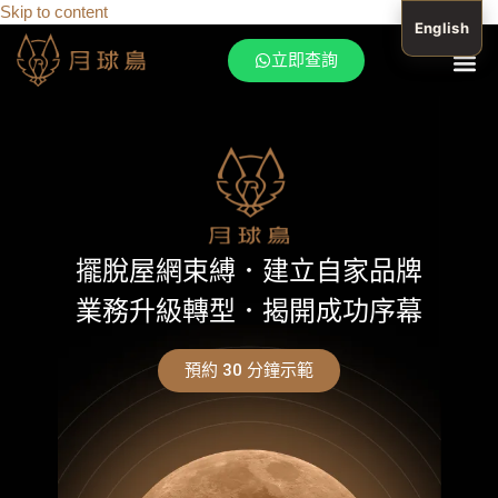
Skip to content
English
立即查詢
月球鳥產品
月球鳥服務
地產吸客攻
客戶成功案
月球鳥 Bl
傳媒報
關於月球鳥
擺脫屋網束縛．建立自家品牌
業務升級轉型．揭開成功序幕
預約 30 分鐘示範