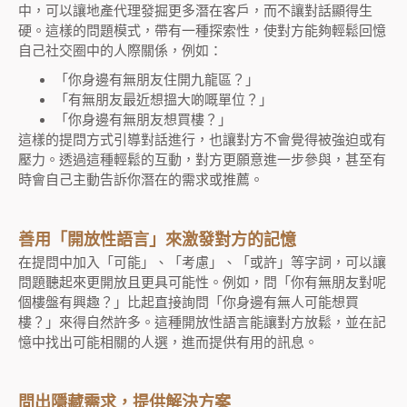
中，可以讓地產代理發掘更多潛在客戶，而不讓對話顯得生
硬。這樣的問題模式，帶有一種探索性，使對方能夠輕鬆回憶
自己社交圈中的人際關係，例如：
「你身邊有無朋友住開九龍區？」
「有無朋友最近想搵大啲嘅單位？」
「你身邊有無朋友想買樓？」
這樣的提問方式引導對話進行，也讓對方不會覺得被強迫或有
壓力。透過這種輕鬆的互動，對方更願意進一步參與，甚至有
時會自己主動告訴你潛在的需求或推薦。
善用「開放性語言」來激發對方的記憶
在提問中加入「可能」、「考慮」、「或許」等字詞，可以讓
問題聽起來更開放且更具可能性。例如，問「你有無朋友對呢
個樓盤有興趣？」比起直接詢問「你身邊有無人可能想買
樓？」來得自然許多。這種開放性語言能讓對方放鬆，並在記
憶中找出可能相關的人選，進而提供有用的訊息。
問出隱藏需求，提供解決方案