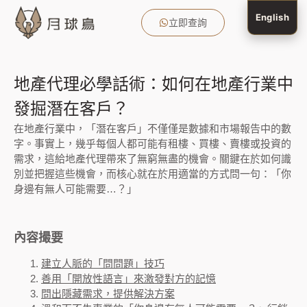
English
立即查詢
月球鳥產品
月球鳥服務
地產吸客攻略
客戶成功案例
月球鳥 Blog
傳媒報導
關於月球鳥
地產代理必學話術：如何在地產行業中
發掘潛在客戶？
在地產行業中，「潛在客戶」不僅僅是數據和市場報告中的數
字。事實上，幾乎每個人都可能有租樓、買樓、賣樓或投資的
需求，這給地產代理帶來了無窮無盡的機會。關鍵在於如何識
別並把握這些機會，而核心就在於用適當的方式問一句：「你
身邊有無人可能需要…？」
內容撮要
建立人脈的「問問題」技巧
善用「開放性語言」來激發對方的記憶
問出隱藏需求，提供解決方案