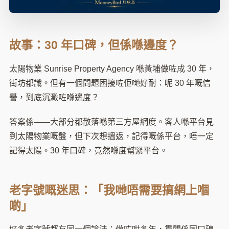
故事：30 年口碑，但係喺邊度？
太陽物業 Sunrise Property Agency 喺黃埔做咗成 30 年，
街坊都識。但有一個問題困擾咗佢哋好耐：呢 30 年嘅信
譽，到底沉澱咗喺邊度？
答案係——大部分都散落喺第三方屋網度。客人喺平台見
到太陽物業嘅盤，但下次想搵返，記得嘅係平台，唔一定
記得太陽。30 年口碑，竟然喺度幫緊平台。
老字號嘅迷思：「我哋唔需要搞網上嗰
啲」