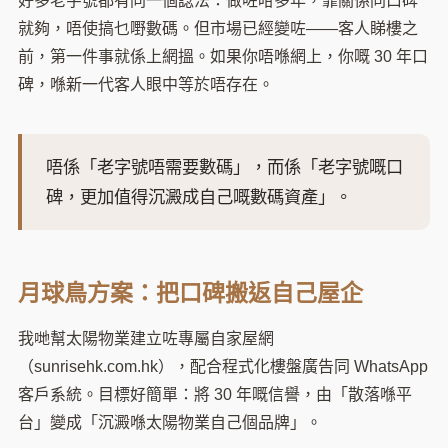
好多老字號都有同一個諗法：做咗咁多年，靠關係同口碑
就夠，唔使搞乜嘢數碼。但市場已經變咗——客人睇樓之
前，第一件事就係上網搵。如果你唔喺網上，你嘅 30 年口
碑，喺新一代客人眼中等於唔存在。
唔係「老字號唔需要數碼」，而係「老字號嘅口
碑，更加值得沉澱成自己嘅數碼資產」。
月球鳥方案：把口碑搬返自己屋企
我哋幫太陽物業建立咗專屬自家屋網
（sunrisehk.com.hk），配合程式化樓盤廣告同 WhatsApp
客戶系統。目標好簡單：將 30 年嘅信譽，由「散落喺平
台」變成「沉澱喺太陽物業自己個品牌」。