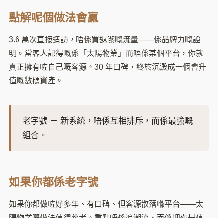
點解呢個做法會贏
3.6 萬次直接造訪，唔係買返嚟嘅流量——係品牌力嘅證
明。當客人記得嘅係「太陽物業」而唔係某個平台，你就
真正擁有咗自己嘅客源。30 年口碑，終於沉澱成一個會升
值嘅數碼資產。
老字號 ＋ 新系統，唔係互相排斥，而係最強嘅
組合。
如果你都係老字號
如果你都做咗好多年、有口碑、但客源散落喺平台——太
陽物業嘅做法值得參考。重點唔係追潮流，而係把你最值