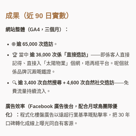
成果（近 90 日實數）
網站整體（GA4，三個月）：
🌐
逾 65,000 次造訪
。
🏆 當中
逾 36,000 次係「直接造訪」
——即係客人直接
記得、直接入「太陽物業」個網，唔再經平台。呢個就
係品牌沉澱嘅鐵證。
🔍
逾 3,400 次自然搜尋 + 4,600 次自然社交造訪
——免
費流量持續流入。
廣告效率（Facebook 廣告後台，配合月球鳥團隊優
化）：
程式化樓盤廣告以遠超行業基準嘅點擊率，把 30 年
口碑轉化成線上曝光同自有客源。