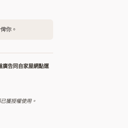
介俾你。
樓盤廣告同自家屋網點運
戶名稱已獲授權使用。