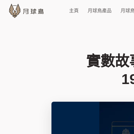
主頁
月球鳥產品
月球
實數故
1