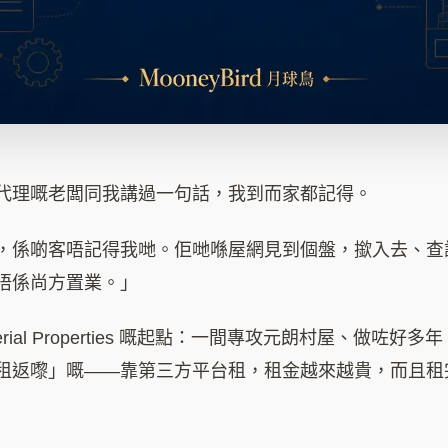
代理嘅老闆同我講過一句話，我到而家都記得。
，係啲客唔記得我哋。佢哋喺屋網見到個盤，撳入去、查
唔係尚方置業。」
rial Properties 嘅起點：一間專攻元朗村屋、做咗
租返嚟」嘅——靠第三方平台租，租金越來越貴，而且租