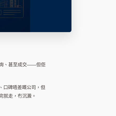
詢、甚至成交——但佢
好多年、口碑唔差嘅公司，但
完就走，冇沉澱。