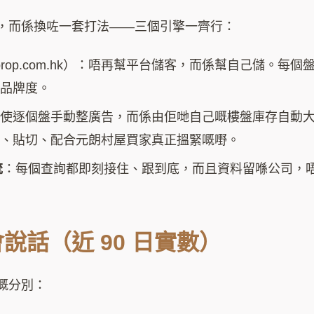
，而係換咗一套打法——三個引擎一齊行：
ialprop.com.hk）：唔再幫平台儲客，而係幫自己儲。
個品牌度。
唔使逐個盤手動整廣告，而係由佢哋自己嘅樓盤庫存自動
時、貼切、配合元朗村屋買家真正搵緊嘅嘢。
統
：每個查詢都即刻接住、跟到底，而且資料留喺公司，
說話（近 90 日實數）
嘅分別：