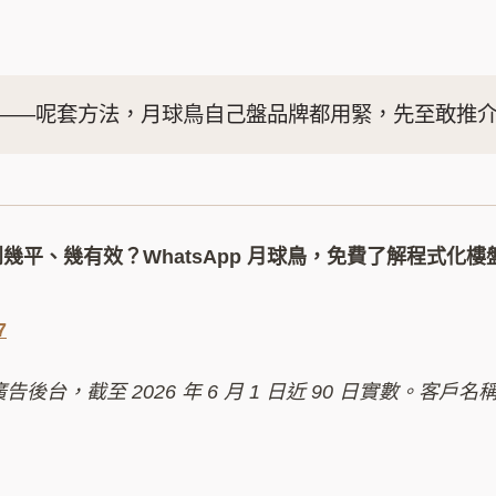
——呢套方法，月球鳥自己盤品牌都用緊，先至敢推
到幾平、幾有效？WhatsApp 月球鳥，免費了解程式化
7
 廣告後台，截至 2026 年 6 月 1 日近 90 日實數。客