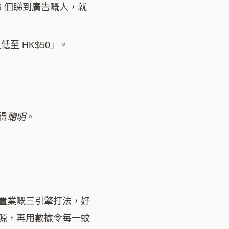
 5 個睇到廣告嘅人，就
至 HK$50」。
得
聰明
。
置業嘅三引擎打法，好
源，再用數據令每一蚊