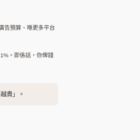
廣告預算、喺更多平台
過 1%。即係話，你俾錢
落越貴」。