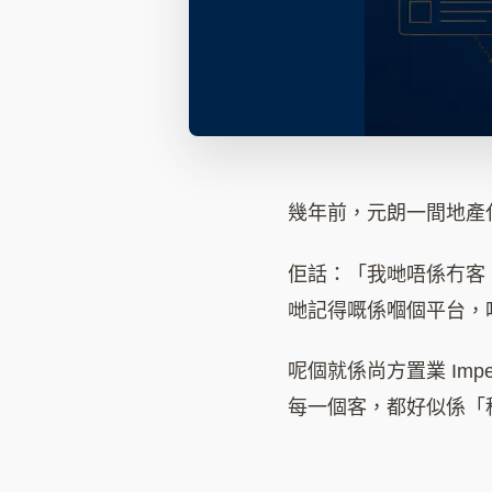
幾年前，元朗一間地產
佢話：「我哋唔係冇客
哋記得嘅係嗰個平台，
呢個就係尚方置業 Impe
每一個客，都好似係「