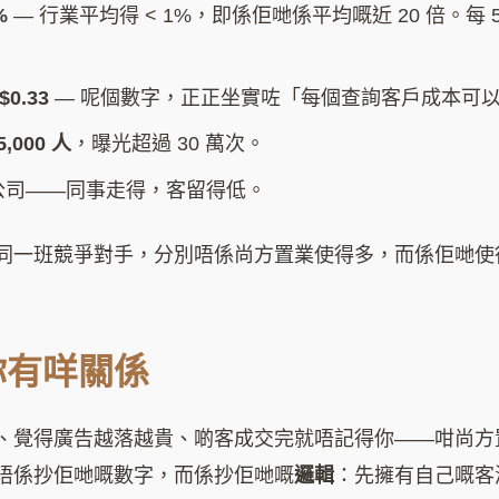
%
— 行業平均得 < 1%，即係佢哋係平均嘅近 20 倍。每
。
0.33
— 呢個數字，正正坐實咗「每個查詢客戶成本可以低
,000 人
，曝光超過 30 萬次。
喺公司——同事走得，客留得低。
同一班競爭對手，分別唔係尚方置業使得多，而係佢哋使
你有咩關係
、覺得廣告越落越貴、啲客成交完就唔記得你——咁尚方
唔係抄佢哋嘅數字，而係抄佢哋嘅
邏輯
：先擁有自己嘅客