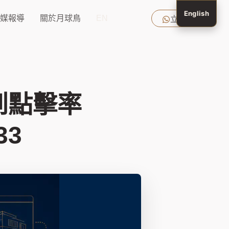
English
媒報導
關於月球鳥
EN
立即查詢
到點擊率
33