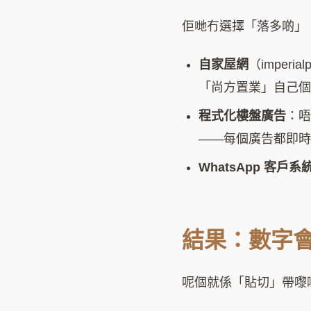
佢哋冇選擇「落多啲」
自家屋網
（imper
「尚方置業」自己
程式化樓盤廣告
：
——每個廣告都即
WhatsApp 客戶系
結果：數字會
呢個就係「貼切」帶嚟