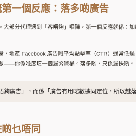
嘅第一個反應：落多啲廣告
。大部分代理遇到「客唔夠」嗰陣，第一個反應就係：加
地產 Facebook 廣告嘅平均點擊率（CTR）通常低
撳——你係喺度填一個漏緊嘅桶。落多啲，只係漏快啲。
唔夠廣告」，而係「廣告冇用啱數據同定位，所以越
咗啲乜唔同