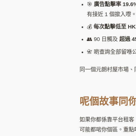
🎯
廣告點擊率 19.6
有接近 1 個撳入嚟
💰
每次點擊低至 HK$
👥 90 日觸及
超過 45
📇 啲查詢全部留
同一個元朗村屋市場、
呢個故事同
如果你都係靠平台租客
可能都啱你個區。重點